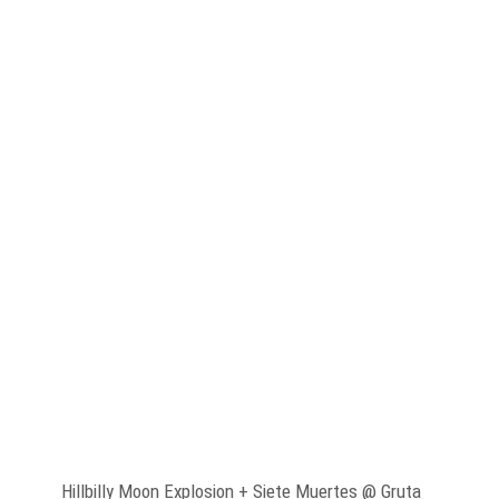
HILLBILLY MOON EXPLOSION
+ SIETE MUERTES @ GRUTA
77 (MADRID)
Por Robbie Ramone
16/02/2025
Hillbilly Moon Explosion + Siete Muertes @ Gruta