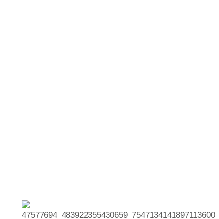
ROCK THE COAST
FESTIVAL
Por Robbie Ramone
09/12/2018