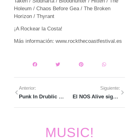
Taken / Siddharta / Bloodhunter / Hitten / The
Holeum / Chaos Before Gea / The Broken
Horizon / Thyrant
¡A Rockear la Costa!
Más información: www.rockthecoastfestival.es
Anterior:
Siguiente:
Punk In Drublic Fest llega a España
El NOS Alive sigue dando confirmaciones
MUSIC!