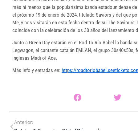
más ni menos que la popularísima banda estadounidense de
el próximo 19 de enero de 2024, titulado Saviors y del que p
Me, y nos visitarán en esta fecha dentro de su The Saviours
coincide con la celebración de los 30 años del lanzamiento d
Junto a Green Day estarán en el Rod To Río Babel la banda s
Legwagon, el cantante catalán EMLAN, el grupo 30s40s50s, fo
inglesas Madi of Ace.
Más info y entradas en:
https://roadtoriobabel.seetickets.co
Anterior:
Belako @ Boogaloo Club (Cáceres)