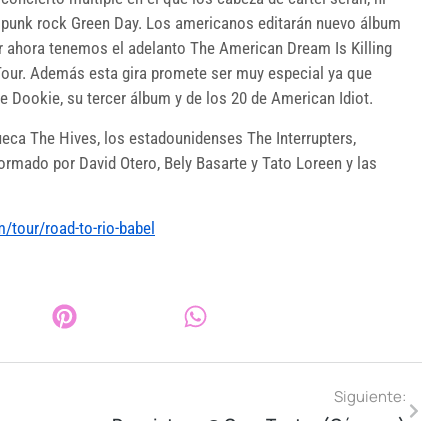
 punk rock Green Day. Los americanos editarán nuevo álbum
or ahora tenemos el adelanto The American Dream Is Killing
 Tour. Además esta gira promete ser muy especial ya que
e Dookie, su tercer álbum y de los 20 de American Idiot.
ueca The Hives, los estadounidenses The Interrupters,
rmado por David Otero, Bely Basarte y Tato Loreen y las
m/tour/road-to-rio-babel
Siguiente:
Despistaos @ Gran Teatro (Cáceres)