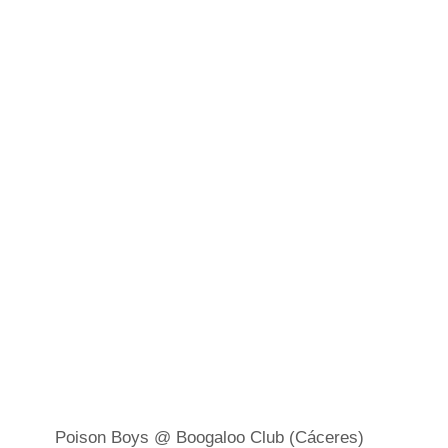
POISON BOYS @
BOOGALOO CLUB
(CÁCERES)
Por Robbie Ramone
12/03/2024
Poison Boys @ Boogaloo Club (Cáceres)