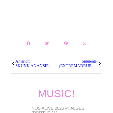
Anterior:
Siguiente:
SKUNK ANANSIE NOS VISITAN EL AÑO QUE VIENE
¡EXTREMADRURA PRESENTE! FERMÍN MUGURUZA ANUNCIA SU PRESENCIA TAMBIÉN EN MÉRIDA
MUSIC!
NOS ALIVE 2026 @ ALGÉS
(PORTUGAL)