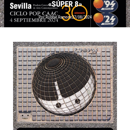
«SÚPER 8»
Por Robbie Ramone
27/08/2024