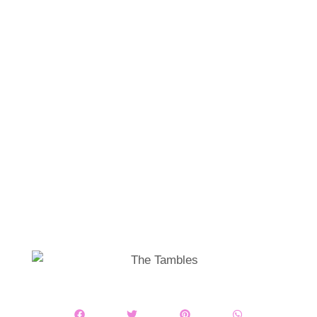
THE TAMBLES @
BOOGALOO CAFÉ
(CÁCERES)
Por Robbie Ramone
09/01/2023