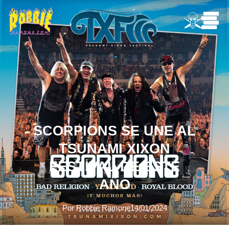
SCORPIONS SE UNE AL
TSUNAMI XIXON
FESTIVAL DE ESTE
AÑO
Por Robbie Ramone
14/01/2024